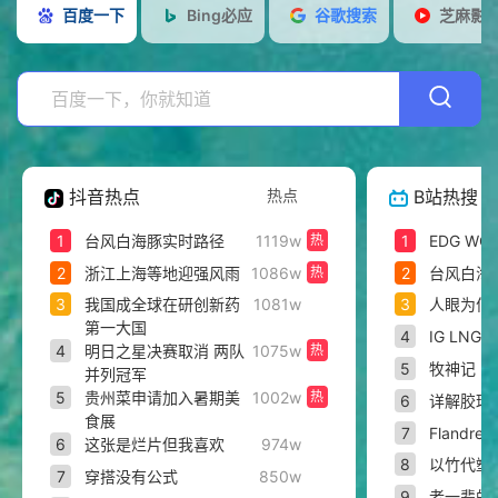
百度一下
Bing必应
谷歌搜索
芝麻影
推
用
AI
荐
工
工
在
具
具
线
工
游
具
在
抖音热点
热点
B站热搜
戏
线
社
1
台风白海豚实时路径
1119w
热
1
EDG WO
影
区
网
2
浙江上海等地迎强风雨
1086w
热
2
台风白海
视
论
站
3
我国成全球在研创新药
1081w
3
人眼为何
第一大国
4
IG LNG
坛
公
4
明日之星决赛取消 两队
1075w
热
5
牧神记
并列冠军
告
5
贵州菜申请加入暑期美
1002w
热
6
详解胶球
食展
7
Flandr
6
这张是烂片但我喜欢
974w
8
以竹代塑
7
穿搭没有公式
850w
9
老一辈的