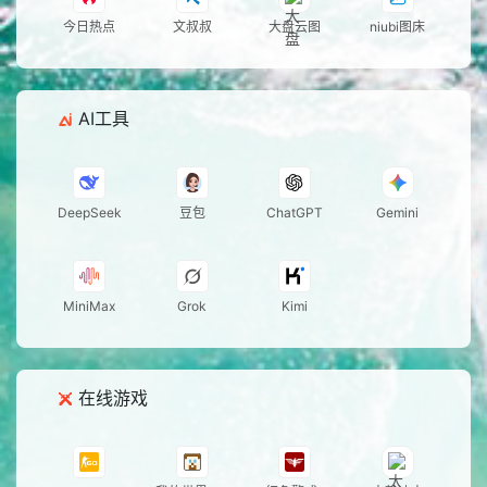
大赏
今日热点
文叔叔
大盘云图
niubi图床
21
内蒙古第十六届运动会启
772w
幕
22
下辈子不一定还能遇见你
772w
手势舞
AI工具
23
御廷谣严知有理共创甜到
771w
新
我了
24
宋茜刺激之夜即兴手势舞
771w
热
25
轰6J挂弹现身黄岩岛海空
770w
DeepSeek
豆包
ChatGPT
Gemini
联合演训
26
郝熠然稻田草帽少年
770w
27
王灿党金虎薛珍麒也来正
768w
MiniMax
Grok
Kimi
太扭腰了
28
台风白海豚9日晚起影响
768w
新
江西
29
解析台风白海豚的反常特
768w
在线游戏
征
30
得不到的就更加爱舞蹈挑
768w
战
31
王者英雄夏日海滩集结
768w
热