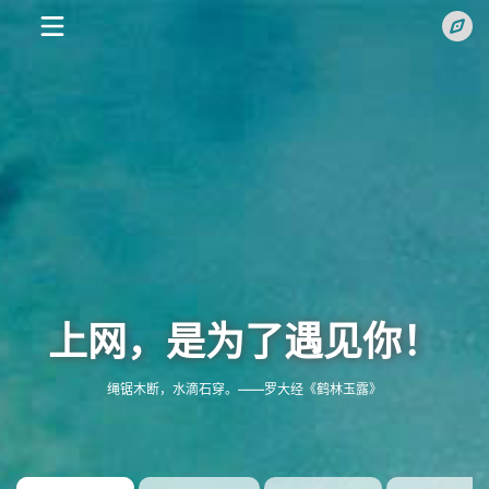
上网，是为了遇见你！
搜
绳锯木断，水滴石穿。——罗大经《鹤林玉露》
索
本
站
常