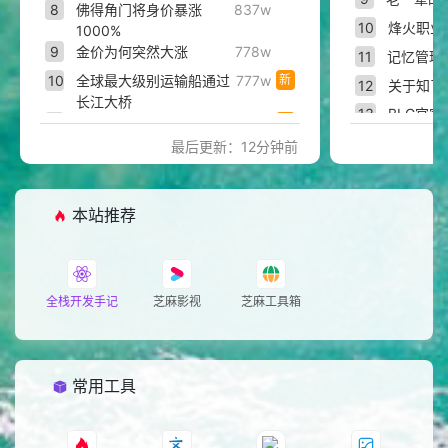
8
佛得角门将身价暴涨
837w
10
烽火职业
1000%
9
金价为何突然大涨
778w
11
记忆管理
10
全球最大级别运输船通过
777w
新
12
关于知了
长江大桥
13
BLG官宣F
11
台风白海豚将提前登陆
775w
新
14
欢迎来龙
最后更新：12分钟前
12
冻结那时间 冻结初遇那一
775w
15
后室里的
天
13
如何杜绝二次造谣
775w
谣
16
罗子君近
本站推荐
14
拜登儿子称拜登癌症扩散
775w
热
17
韩立
15
用慢充旅行治愈自己
774w
18
直击以军
16
伦纳德被曝隐匿收入超
774w
19
奥德赛终
5000万美元
全栈开发手记
芝麻影视
芝麻工具箱
20
警惕食品
17
披荆斩棘官宣完整嘉宾阵
774w
热
容
18
长崎拟将南京大屠杀改为
773w
常用工具
南京事件
19
刚果（金）埃博拉疫情恶
773w
化
20
全明星刺激之夜吃鸡行为
773w