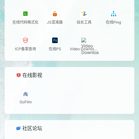
45
成都汽水音乐节
764w
独
46
我想呼风唤雨
764w
47
叫号取餐选秀大会
764w
在线代码格式化
JS混淆器
站长工具
在线Ping
48
家门口徒步燃起来了
764w
49
不同画师眼中的汽水音乐
764w
独
50
ruins摇我先跳了
764w
ICP备案查询
在线PS
Video Download
er - D
在线影视
GoFilm
社区论坛